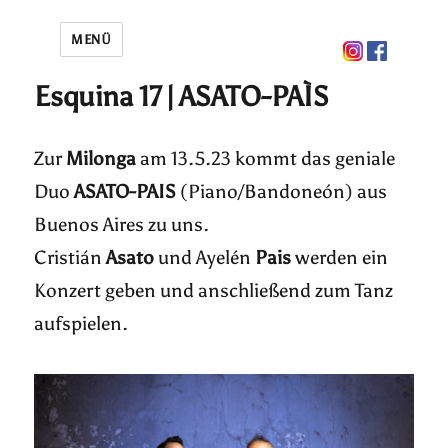
MENÜ
Esquina 17 | ASATO-PAÌS
Zur
Milonga
am 13.5.23 kommt das geniale
Duo
ASATO-PAIS
(Piano/Bandoneón) aus
Buenos Aires zu uns.
Cristián
Asato
und Ayelén
Pais
werden ein
Konzert geben und anschließend zum Tanz
aufspielen.