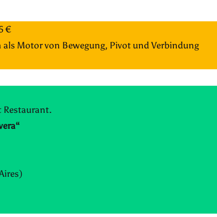
5 €
on als Motor von Bewegung, Pivot und Verbindung
t Restaurant.
vera
“
Aires)