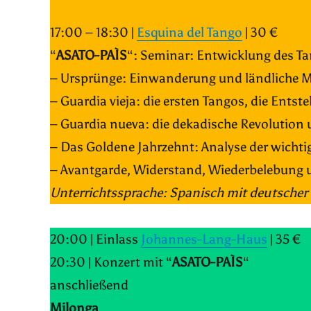
17:00 – 18:30 |
Esquina del Tango
| 30 €
“
ASATO-PAÌS
“: Seminar: Entwicklung des T
– Ursprünge: Einwanderung und ländliche 
– Guardia vieja: die ersten Tangos, die Ents
– Guardia nueva: die dekadische Revolutio
– Das Goldene Jahrzehnt: Analyse der wichtig
– Avantgarde, Widerstand, Wiederbelebung un
Unterrichtssprache: Spanisch mit deutscher
20:00 | Einlass
Johannes-Lang-Haus
| 35 €
20:30 | Konzert mit “
ASATO-PAÌS
“
anschließend
Milonga