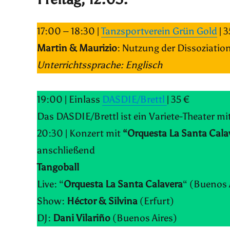
17:00 – 18:30 |
Tanzsportverein Grün Gold
| 3
Martin & Maurizio
: Nutzung der Dissoziati
Unterrichtssprache: Englisch
19:00 | Einlass
DASDIE/Brettl
| 35 €
Das DASDIE/Brettl ist ein Variete-Theater mi
20:30 | Konzert mit
“
Orquesta La Santa Cala
anschließend
Tangoball
Live: “
Orquesta La Santa Calavera
“ (Buenos 
Show:
Héctor & Silvina
(Erfurt)
DJ:
Dani Vilariño
(Buenos Aires)