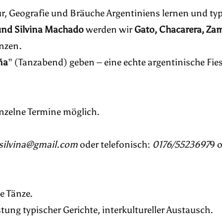
ur, Geografie und Bräuche Argentiniens lernen und ty
und Silvina Machado
werden wir
Gato, Chacarera, Za
anzen.
ña
” (Tanzabend) geben – eine echte argentinische Fies
einzelne Termine möglich.
.
silvina@gmail.com
oder telefonisch:
0176/5523697
9 o
ne Tänze.
tung typischer Gerichte, interkultureller Austausch.