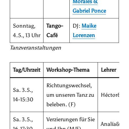
Morales &
Gabriel Ponce
Sonntag,
Tango-
DJ:
Maike
4.5., 13 Uhr
Café
Lorenzen
Tanzveranstaltungen
Tag/Uhrzeit
Workshop-Thema
Lehrer
Richtungswechsel,
Sa. 3.5.,
um unseren Tanz zu
Héctor&Sil
14-15:30
beleben. (F)
Sa. 3.5.,
Verzierungen für Sie
Analía&Gab
16-17:30
und Ihn (M/F)