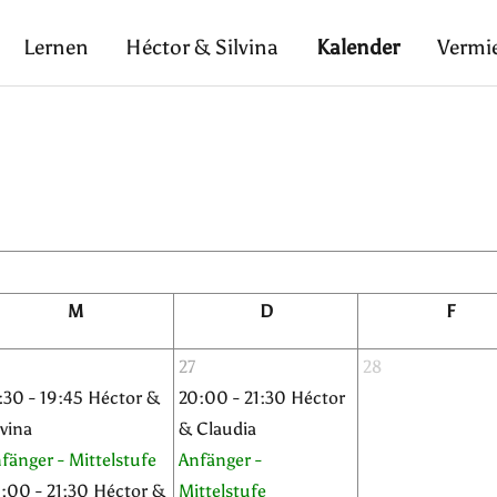
Lernen
Héctor & Silvina
Kalender
Vermi
M
D
F
6
27
28
:30 - 19:45 Héctor &
20:00 - 21:30 Héctor
lvina
& Claudia
fänger - Mittelstufe
Anfänger -
:00 - 21:30 Héctor &
Mittelstufe