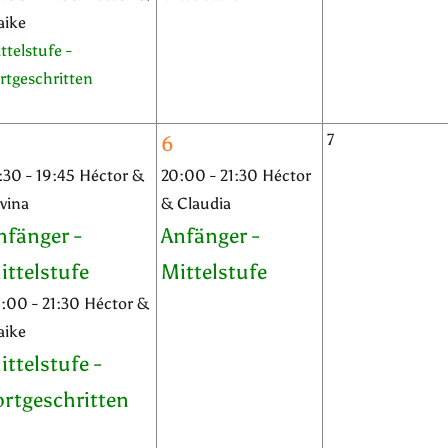
aike
ttelstufe -
rtgeschritten
7
6
:30 - 19:45 Héctor &
20:00 - 21:30 Héctor
lvina
& Claudia
nfänger -
Anfänger -
ittelstufe
Mittelstufe
:00 - 21:30 Héctor &
aike
ittelstufe -
ortgeschritten