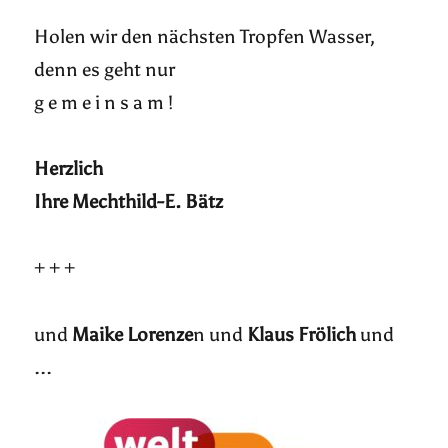
Holen wir den nächsten Tropfen Wasser,
denn es geht nur
g e m e i n s a m !
Herzlich
Ihre Mechthild-E. Bätz
+ + +
und
Maike Lorenze
n und
Klaus Frölich
und
...