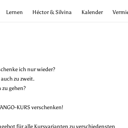
Lernen
Héctor & Silvina
Kalender
Vermi
schenke ich nur wieder?
auch zu zweit.
n zu gehen?
n TANGO-KURS verschenken!
gebot für alle Kursvarianten zu verschiedensten