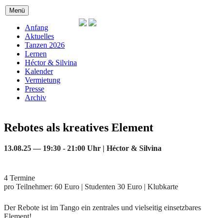
Zum
Menü
Inhalt
springen
Anfang
Aktuelles
Tanzen 2026
Lernen
Héctor & Silvina
Kalender
Vermietung
Presse
Archiv
Rebotes als kreatives Element
13.08.25 — 19:30 - 21:00 Uhr | Héctor & Silvina
4 Termine
pro Teilnehmer: 60 Euro | Studenten 30 Euro | Klubkarte
Der Rebote ist im Tango ein zentrales und vielseitig einsetzbares
Element!