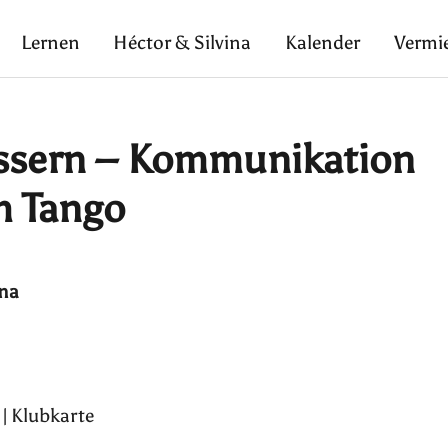
Lernen
Héctor & Silvina
Kalender
Vermi
ssern – Kommunikation
m Tango
ina
| Klubkarte