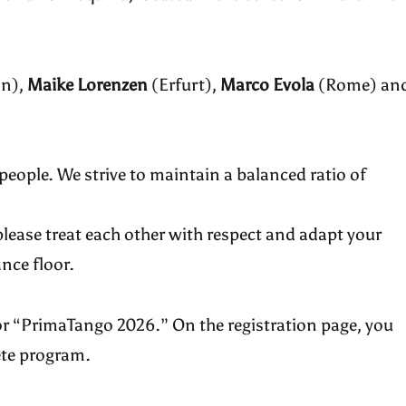
on),
Maike Lorenzen
(Erfurt),
Marco Evola
(Rome) an
people. We strive to maintain a balanced ratio of
please treat each other with respect and adapt your
ance floor.
 for “PrimaTango 2026.” On the registration page, you
ete program.