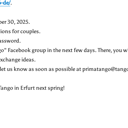
-de/
.
ober 30, 2025.
tions for couples.
password.
go” Facebook group in the next few days. There, you wi
exchange ideas.
ase let us know as soon as possible at primatango@tang
ngo in Erfurt next spring!