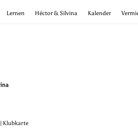
Lernen
Héctor & Silvina
Kalender
Vermi
vina
 | Klubkarte