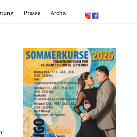
etung
Presse
Archiv
n: