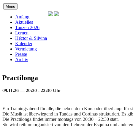
Zum
Menü
Inhalt
springen
Anfang
Aktuelles
Tanzen 2026
Lernen
Héctor & Silvina
Kalender
Vermietung
Presse
Archiv
Practilonga
09.11.26 — 20:30 - 22:30 Uhr
Ein Trainingsabend für alle, die neben dem Kurs oder überhaupt für s
Die Musik ist überwiegend in Tandas und Cortinas strukturiert. Es 
Die Practilonga findet immer montags von 20:30 – 22:30 statt.
Sie wird reihum organisiert von den Lehrern der Esquina und andere