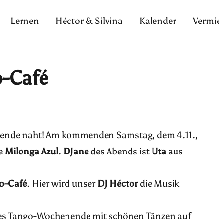
Lernen
Héctor & Silvina
Kalender
Vermi
o-Café
ende naht! Am kommenden Samstag, dem 4.11.,
ie
Milonga Azul
.
DJane
des Abends ist
Uta
aus
o-Café
. Hier wird unser
DJ Héctor
die Musik
ches Tango-Wochenende mit schönen Tänzen auf