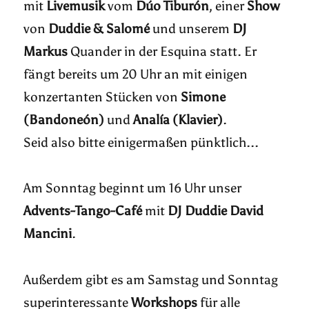
mit
Livemusik
vom
Dúo Tiburón
, einer
Show
von
Duddie & Salomé
und unserem
DJ
Markus
Quander in der Esquina statt. Er
fängt bereits um 20 Uhr an mit einigen
konzertanten Stücken von
Simone
(Bandoneón)
und
Analía (Klavier)
.
Seid also bitte einigermaßen pünktlich...
Am Sonntag beginnt um 16 Uhr unser
Advents-Tango-Café
mit
DJ Duddie David
Mancini
.
Außerdem gibt es am Samstag und Sonntag
superinteressante
Workshops
für alle