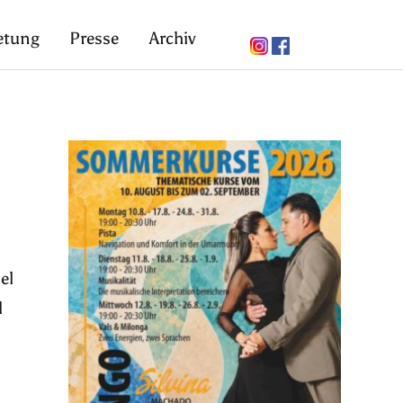
etung
Presse
Archiv
el
l