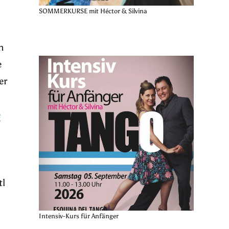
SOMMERKURSE mit Héctor & Silvina
n
e
er
e
tl
n
Intensiv-Kurs für Anfänger