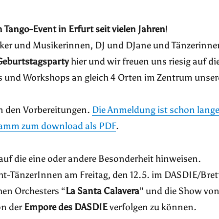
 Tango-Event in Erfurt seit vielen Jahren
!
iker und Musikerinnen, DJ und DJane und Tänzerinne
Geburtstagsparty
hier und wir freuen uns riesig auf di
ws und Workshops an gleich 4 Orten im Zentrum unser
in den Vorbereitungen.
Die Anmeldung ist schon lang
ramm zum download als PDF
.
 auf die eine oder andere Besonderheit hinweisen.
cht-TänzerInnen am Freitag, den 12.5. im DASDIE/Bret
hen Orchesters “
La Santa Calavera
” und die Show vo
on der
Empore des DASDIE
verfolgen zu können.