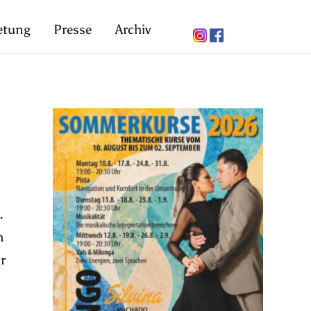
etung
Presse
Archiv
.
n
r