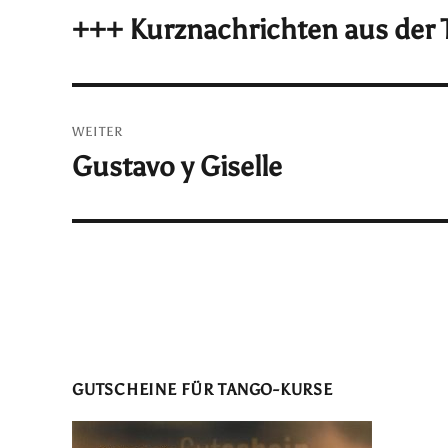
+++ Kurznachrichten aus der
Vorheriger
Beitrag:
WEITER
Gustavo y Giselle
Nächster
Beitrag:
GUTSCHEINE FÜR TANGO-KURSE