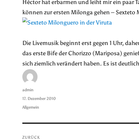
Héctor hat erbarmen und leiht mir ein paar T
können zur ersten Milonga gehen – Sexteto M
Die Livemusik beginnt erst gegen 1 Uhr, dahe
das erste Bife der Chorizzo (Mariposa) genie
sich ziemlich verändert haben. Es ist deutlic
Autor
admin
Veröffentlicht
17. Dezember 2010
am
Kategorien
Allgemein
Beitragsnavigation
ZURÜCK