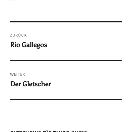
am
Beitragsnavigation
ZURÜCK
Rio Gallegos
Vorheriger
Beitrag:
WEITER
Der Gletscher
Nächster
Beitrag: