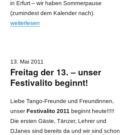
in Erfurt – wir haben Sommerpause
(zumindest dem Kalender nach).
„Tango: Sommer beginnt? – Pause endet!“
weiterlesen
13. Mai 2011
Freitag der 13. – unser
Festivalito beginnt!
Liebe Tango-Freunde und Freundinnen,
unser
Festivalito 2011
beginnt heute!!!!!
Die ersten Gäste, Tänzer, Lehrer und
DJanes sind bereits da und wir sind schon