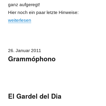
ganz aufgeregt!
Hier noch ein paar letzte Hinweise:
„Freitag der 13. – unser Festivalito beginnt!“
weiterlesen
26. Januar 2011
Grammóphono
El Gardel del Dia