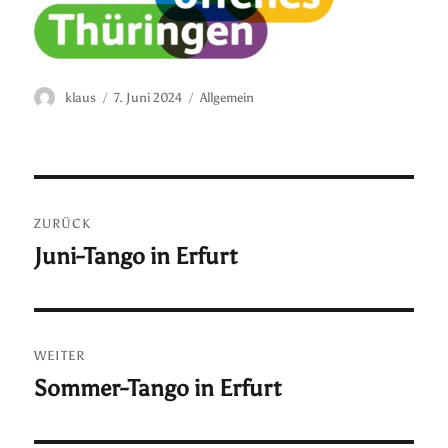
Autor
Veröffentlicht
Kategorien
klaus
7. Juni 2024
Allgemein
am
Beitragsnavigation
ZURÜCK
Juni-Tango in Erfurt
Vorheriger
Beitrag:
WEITER
Sommer-Tango in Erfurt
Nächster
Beitrag: