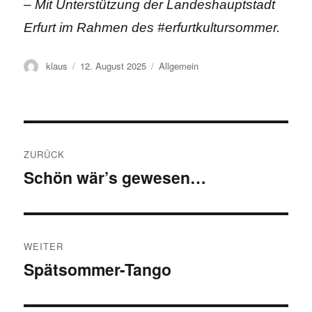
–
Mit Unterstützung der Landeshauptstadt
Erfurt im Rahmen des #erfurtkultursommer.
Autor
Veröffentlicht
Kategorien
klaus
12. August 2025
Allgemein
am
Beitragsnavigation
ZURÜCK
Schön wär’s gewesen…
Vorheriger
Beitrag:
WEITER
Spätsommer-Tango
Nächster
Beitrag: