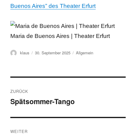
Buenos Aires”
des Theater Erfurt
Maria de Buenos Aires | Theater Erfurt
Autor
Veröffentlicht
Kategorien
klaus
30. September 2025
Allgemein
am
Beitragsnavigation
ZURÜCK
Spätsommer-Tango
Vorheriger
Beitrag:
WEITER