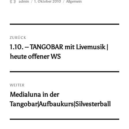
Autor
Veröffentlicht
Kategorien
admin
1. Oktober 2010
Allgemein
am
Beitragsnavigation
ZURÜCK
1.10. – TANGOBAR mit Livemusik |
Vorheriger
heute offener WS
Beitrag:
WEITER
Medialuna in der
Nächster
Tangobar|Aufbaukurs|Silvesterball
Beitrag: