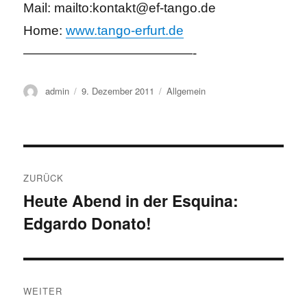
Mail: mailto:kontakt@ef-tango.de
Home:
www.tango-erfurt.de
—————————————-
Autor
Veröffentlicht
Kategorien
admin
9. Dezember 2011
Allgemein
am
Beitragsnavigation
ZURÜCK
Heute Abend in der Esquina:
Vorheriger
Edgardo Donato!
Beitrag:
WEITER