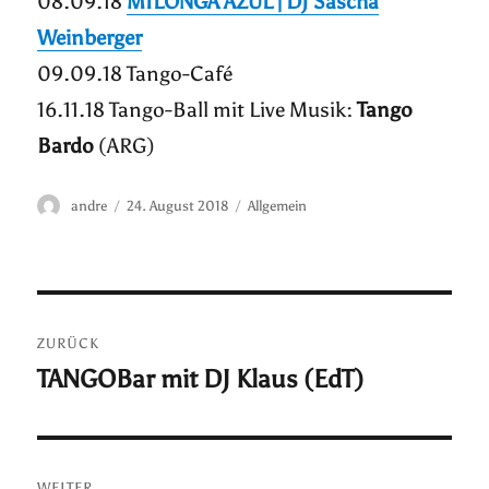
08.09.18
MILONGA AZUL | DJ Sascha
Weinberger
09.09.18 Tango-Café
16.11.18 Tango-Ball mit Live Musik:
Tango
Bardo
(ARG)
Autor
Veröffentlicht
Kategorien
andre
24. August 2018
Allgemein
am
Beitragsnavigation
ZURÜCK
TANGOBar mit DJ Klaus (EdT)
Vorheriger
Beitrag:
WEITER