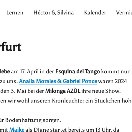
Lernen
Héctor & Silvina
Kalender
Vermi
rfurt
Hebe
am 17. April in der
Esquina del Tango
kommt nun
 zu uns.
Analía Morales & Gabriel Ponce
waren 2024
den 3. Mai bei der
Milonga AZÙL
ihre neue Show.
en wir wohl unseren Kronleuchter ein Stückchen höh
für Bodenhaftung sorgen.
mit
Maike
als DJane startet bereits um 13 Uhr, da