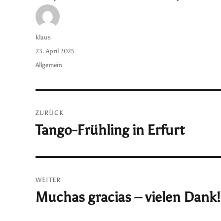
Autor
klaus
Veröffentlicht
23. April 2025
am
Kategorien
Allgemein
Beitragsnavigation
ZURÜCK
Tango-Frühling in Erfurt
Vorheriger
Beitrag:
WEITER
Muchas gracias – vielen Dank!
Nächster
Beitrag: