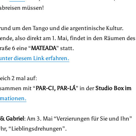
 abreisen müssen!
rund um den Tango und die argentinische Kultur.
nde, also direkt am 1. Mai, findet in den Räumen des
raße 6 eine “
MATEADA
” statt.
unter diesem Link erfahren.
eich 2 mal auf:
zusammen mit “
PAR-CI, PAR-LÁ
” in der
Studio Box im
ormationen.
 & Gabriel
: Am 3. Mai “Verzierungen für Sie und Ihn”
Uhr, “Lieblingsdrehungen”.